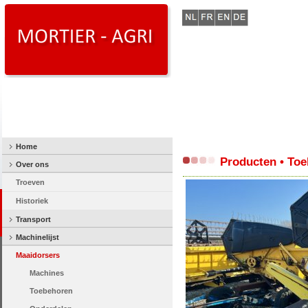
Home
Producten • Toe
Over ons
Troeven
Historiek
Transport
Machinelijst
Maaidorsers
Machines
Toebehoren