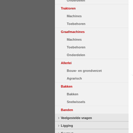
Onderdelen
Traktoren
Machines
Toebehoren
Graafmachines
Machines
Toebehoren
Onderdelen
Allerlei
Bouw- en grondverzet
Agrarisch
Bakken
Bakken
Snelwissels
Banden
Veelgestelde vragen
Ligging