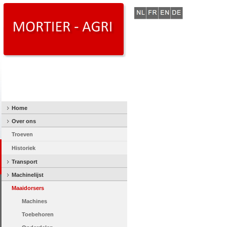
Home
Over ons
Troeven
Historiek
Transport
Machinelijst
Maaidorsers
Machines
Toebehoren